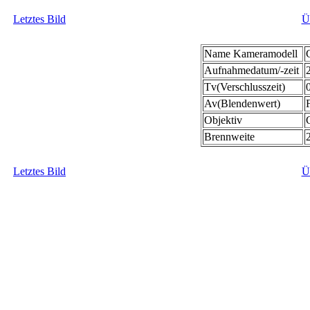
Letztes Bild
Ü
Name Kameramodell
Aufnahmedatum/-zeit
Tv(Verschlusszeit)
Av(Blendenwert)
Objektiv
Brennweite
Letztes Bild
Ü